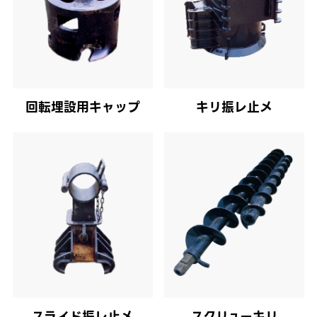
回転埋設用キャップ
キリ振レ止メ
スライド振レ止メ
スクリューキリ